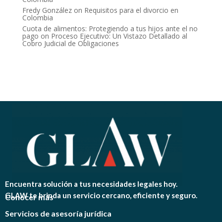
Fredy González
on
Requisitos para el divorcio en
Colombia
Cuota de alimentos: Protegiendo a tus hijos ante el no
pago
on
Proceso Ejecutivo: Un Vistazo Detallado al
Cobro Judicial de Obligaciones
Encuentra solución a tus necesidades legales hoy.
GLAW te brinda un servicio cercano, eficiente y seguro.
Conocer más
Servicios de asesoría jurídica