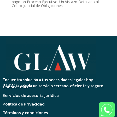
pago
on
Proceso Ejecutivo: Un Vistazo Detallado al
Cobro Judicial de Obligaciones
Encuentra solución a tus necesidades legales hoy.
GLAW te brinda un servicio cercano, eficiente y seguro.
Conocer más
Servicios de asesoría jurídica
Política de Privacidad
Términos y condiciones