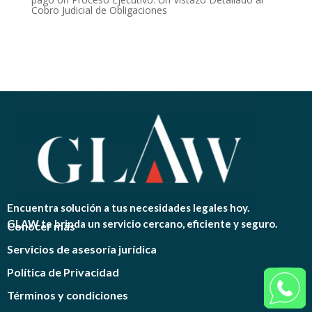
Cobro Judicial de Obligaciones
Encuentra solución a tus necesidades legales hoy.
GLAW te brinda un servicio cercano, eficiente y seguro.
Conocer más
Servicios de asesoría jurídica
Política de Privacidad
Términos y condiciones