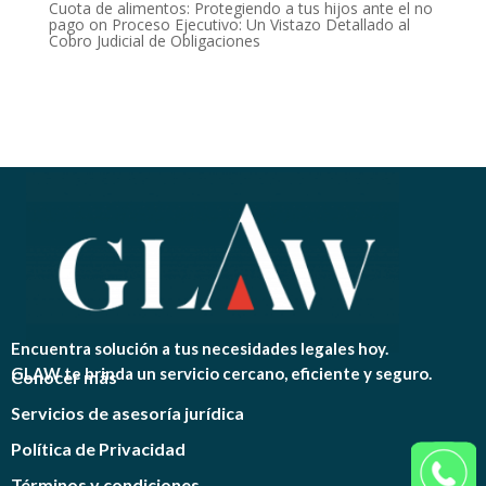
Cuota de alimentos: Protegiendo a tus hijos ante el no
pago
on
Proceso Ejecutivo: Un Vistazo Detallado al
Cobro Judicial de Obligaciones
Encuentra solución a tus necesidades legales hoy.
GLAW te brinda un servicio cercano, eficiente y seguro.
Conocer más
Servicios de asesoría jurídica
Política de Privacidad
Términos y condiciones