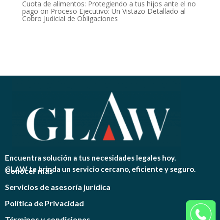
Cuota de alimentos: Protegiendo a tus hijos ante el no
pago
on
Proceso Ejecutivo: Un Vistazo Detallado al
Cobro Judicial de Obligaciones
Encuentra solución a tus necesidades legales hoy.
GLAW te brinda un servicio cercano, eficiente y seguro.
Conocer más
Servicios de asesoría jurídica
Política de Privacidad
Términos y condiciones