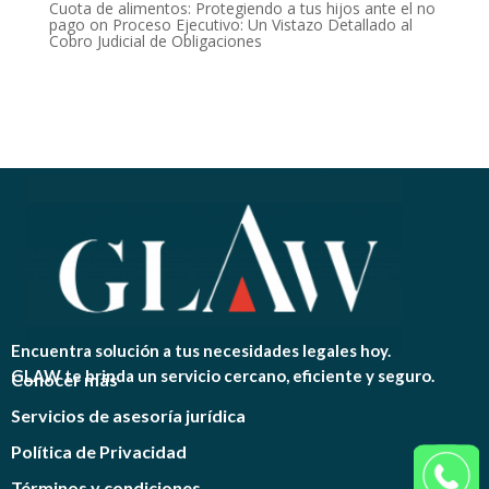
Cuota de alimentos: Protegiendo a tus hijos ante el no
pago
on
Proceso Ejecutivo: Un Vistazo Detallado al
Cobro Judicial de Obligaciones
Encuentra solución a tus necesidades legales hoy.
GLAW te brinda un servicio cercano, eficiente y seguro.
Conocer más
Servicios de asesoría jurídica
Política de Privacidad
Términos y condiciones